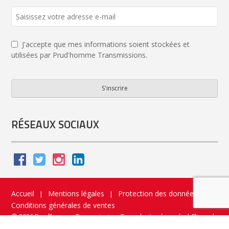
J'accepte que mes informations soient stockées et
utilisées par Prud'homme Transmissions.
S'inscrire
Email
Address
*
RÉSEAUX SOCIAUX
Accueil
Mentions légales
Protection des données
|
|
|
Conditions générales de ventes
© 2026 Prud’homme Transmission. Tous droits réservés
|
Flippad
Site web - Application catalogue interactif