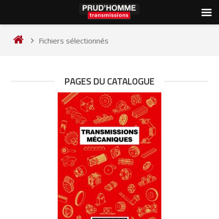
Skip
to
Fichiers sélectionnés
content
PAGES DU CATALOGUE