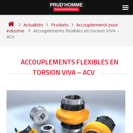
Skip
to
Actualités
Produits
Accouplements pour
content
industrie
Accouplements flexibles en torsion VIVA –
ACV
NAVIGATION
ACCOUPLEMENTS FLEXIBLES EN
DE
TORSION VIVA – ACV
L’ARTICLE