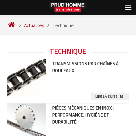
Skip
to
Actualités
Technique
content
NAVIGATION
TECHNIQUE
DES
TRANSMISSIONS PAR CHAÎNES À
ARTICLES
ROULEAUX
LIRE LA SUITE
PIÈCES MÉCANIQUES EN INOX :
PERFORMANCE, HYGIÈNE ET
DURABILITÉ