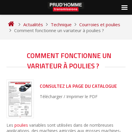
Skip
to
Actualités
Technique
Courroies et poulies
content
Comment fonctionne un variateur à poulies ?
NAVIGATION
COMMENT FONCTIONNE UN
DE
VARIATEUR À POULIES ?
L’ARTICLE
CONSULTEZ LA PAGE DU CATALOGUE
Télécharger / Imprimer le PDF
Les
poulies
variables sont utilisées dans de nombreuses
applications, des machines agricoles aux grosses machines-