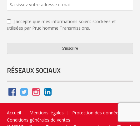
Contact
Email
*
J'accepte que mes informations soient stockées et
utilisées par Prud'homme Transmissions.
S'inscrire
RÉSEAUX SOCIAUX
Accueil
Mentions légales
Protection des données
|
|
|
Conditions générales de ventes
© 2026 Prud’homme Transmission. Tous droits réservés
|
Flippad
Site web - Application catalogue interactif