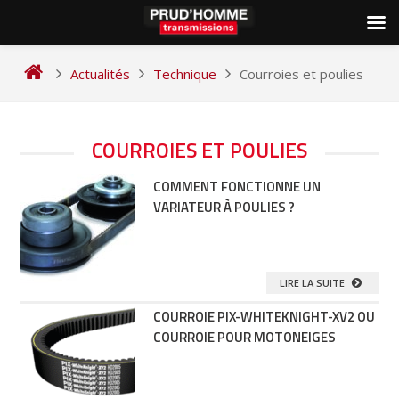
Skip
to
Actualités
Technique
Courroies et poulies
content
NAVIGATION
COURROIES ET POULIES
DES
COMMENT FONCTIONNE UN
ARTICLES
VARIATEUR À POULIES ?
LIRE LA SUITE
COURROIE PIX-WHITEKNIGHT-XV2 OU
COURROIE POUR MOTONEIGES