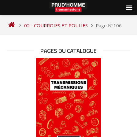
Skip
to
02 - COURROIES ET POULIES
Page N°106
content
PAGES DU CATALOGUE