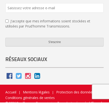
J'accepte que mes informations soient stockées et
utilisées par Prud'homme Transmissions.
S'inscrire
Email
Address
*
RÉSEAUX SOCIAUX
Accueil
Mentions légales
Protection des données
|
|
|
Conditions générales de ventes
© 2026 Prud’homme Transmission. Tous droits réservés
|
Flippad
Site web - Application catalogue interactif