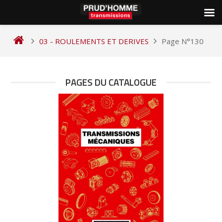
Skip
to
03 - ROULEMENTS ET DERIVES
Page N°130
content
PAGES DU CATALOGUE