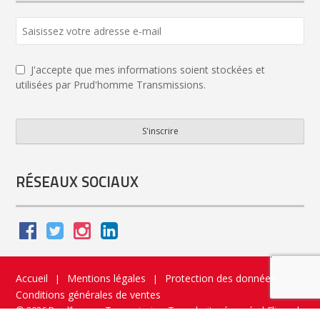
Email
Address
*
J'accepte que mes informations soient stockées et
utilisées par Prud'homme Transmissions.
S'inscrire
RÉSEAUX SOCIAUX
Accueil
Mentions légales
Protection des données
|
|
|
Conditions générales de ventes
© 2026 Prud’homme Transmission. Tous droits réservés
|
Flippad