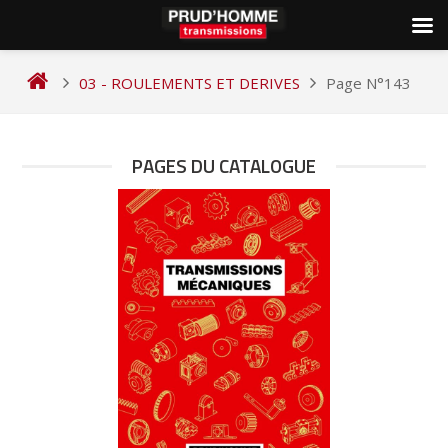
Skip
to
03 - ROULEMENTS ET DERIVES
Page N°143
content
PAGES DU CATALOGUE