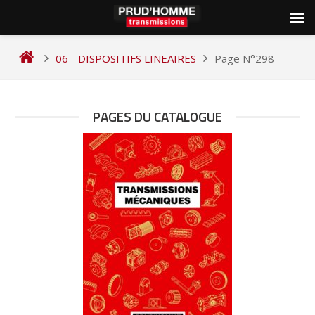
Skip
to
06 - DISPOSITIFS LINEAIRES
Page N°298
content
PAGES DU CATALOGUE