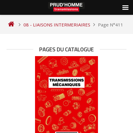
Skip
to
08 - LIAISONS INTERMERIAIRES
Page N°411
content
PAGES DU CATALOGUE