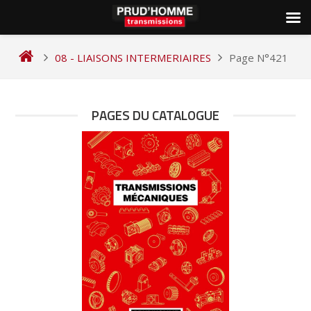
Skip
to
08 - LIAISONS INTERMERIAIRES
Page N°421
content
PAGES DU CATALOGUE