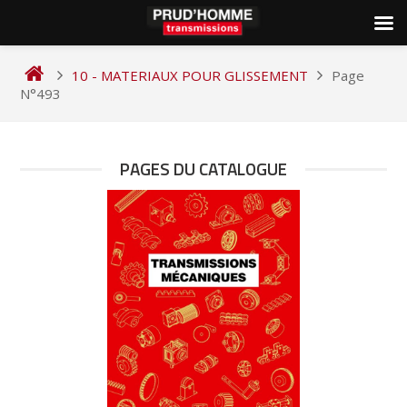
Skip
to
10 - MATERIAUX POUR GLISSEMENT
Page
content
N°493
PAGES DU CATALOGUE