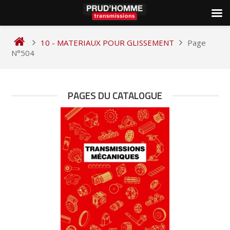
Skip
to
10 - MATERIAUX POUR GLISSEMENT
Page
content
N°504
PAGES DU CATALOGUE