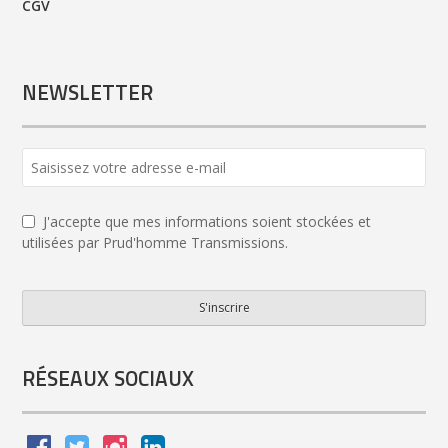
CGV
NEWSLETTER
J'accepte que mes informations soient stockées et
utilisées par Prud'homme Transmissions.
S'inscrire
Email
Address
*
RÉSEAUX SOCIAUX