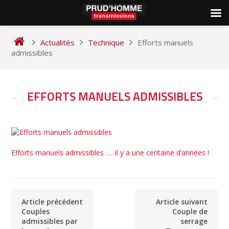
Skip
to
Actualités
Technique
Efforts manuels
content
admissibles
NAVIGATION
EFFORTS MANUELS ADMISSIBLES
DE
L’ARTICLE
Efforts manuels admissibles …. il y a une centaine d’années !
Article précédent
Article suivant
Couples
Couple de
admissibles par
serrage