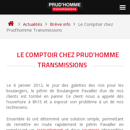
Skip
to
Actualités
Brève info
Le Comptoir chez
content
Prud’homme Transmissions
NAVIGATION
LE COMPTOIR CHEZ PRUD’HOMME
DE
TRANSMISSIONS
L’ARTICLE
Le 6 Janvier 2012, le jour des galettes des rois pour les
boulangers, le pétrin de Boulangerie Pavailler d’un de nos
clients est tombé en panne. Ce client nous a appelé dès
l’ouverture à 8h15 et a exposé son problème à un de nos
techniciens.
Ensemble ils ont déterminé une solution simple, permettant
de remettre en route rapidement le pétrin Pavailler en
remplaçant un
accouplement
et deux
courroies
(disponibles