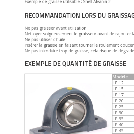
Exemple de graisse utilisable : Shell Alvania 2
RECOMMANDATION LORS DU GRAISSA
Ne pas graisser avant utilisation
Nettoyer soigneusement le graisseur avant de rajouter l
Ne pas utiliser d’huile
Insérer la graisse en faisant tourner le roulement douc
Ne pas introduire trop de graisse, cela risque de dégrader
EXEMPLE DE QUANTITÉ DE GRAISSE
Modèle
LP 12
LP 15
LP 17
LP 20
LP 25
LP 30
LP 35
LP 40
LP 45