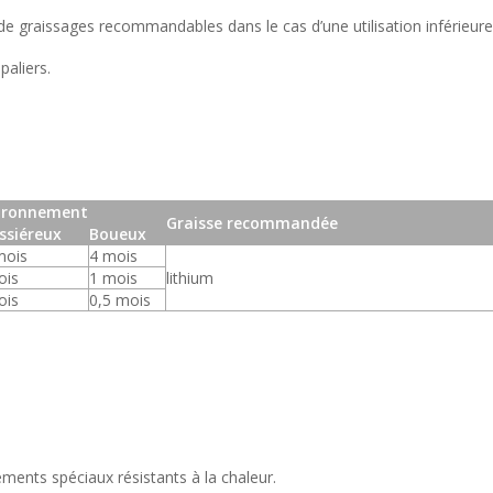
 de graissages recommandables dans le cas d’une utilisation inférieure
paliers.
ironnement
Graisse recommandée
ssiéreux
Boueux
mois
4 mois
ois
1 mois
lithium
ois
0,5 mois
ements spéciaux résistants à la chaleur.