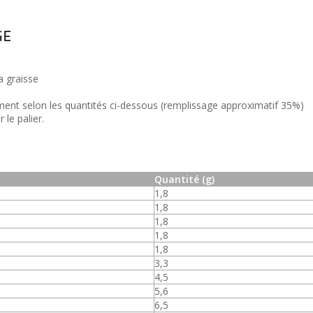
GE
a graisse
ement selon les quantités ci-dessous (remplissage approximatif 35%)
 le palier.
Quantité (g)
1,8
1,8
1,8
1,8
1,8
3,3
4,5
5,6
6,5