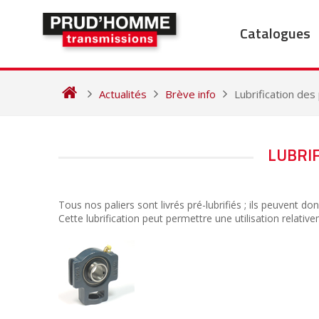
Skip
to
Catalogues
content
Actualités
Brève info
Lubrification des 
NAVIGATION
LUBRIF
DE
L’ARTICLE
Tous nos paliers sont livrés pré-lubrifiés ; ils peuvent d
Cette lubrification peut permettre une utilisation rela