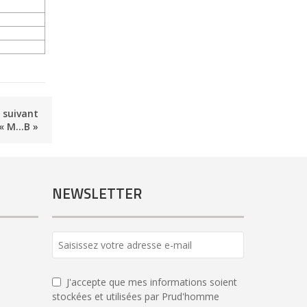
e suivant
 « M…B »
NEWSLETTER
Email
Address
*
J'accepte que mes informations soient
stockées et utilisées par Prud'homme