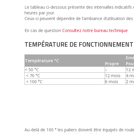
Le tableau ci-dessous présente des intervalles indicatifs
heures par jour.
Ceux-ci peuvent dépendre de l’ambiance d’utilisation des 
En cas de question
Consultez notre bureau technique
TEMPÉRATURE DE FONCTIONNEMENT
Env
Température °C
Propre
Pou
< 50 °C
–
12 
< 70 °C
12 mois
4 m
< 100 °C
6 mois
2 m
Au-delà de 100 ° les paliers doivent être équipés de roul