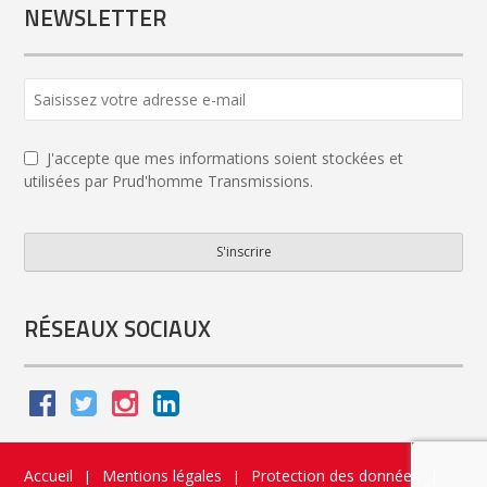
NEWSLETTER
J'accepte que mes informations soient stockées et
utilisées par Prud'homme Transmissions.
S'inscrire
Your
Website
*
RÉSEAUX SOCIAUX
Accueil
Mentions légales
Protection des données
|
|
|