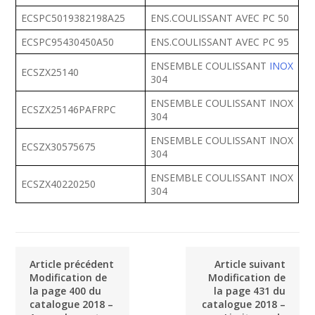
ECSPC5019382198A25
ENS.COULISSANT AVEC PC 50
ECSPC95430450A50
ENS.COULISSANT AVEC PC 95
ENSEMBLE COULISSANT
INOX
ECSZX25140
304
ENSEMBLE COULISSANT INOX
ECSZX25146PAFRPC
304
ENSEMBLE COULISSANT INOX
ECSZX30575675
304
ENSEMBLE COULISSANT INOX
ECSZX40220250
304
Article précédent
Article suivant
Modification de
Modification de
la page 400 du
la page 431 du
catalogue 2018 –
catalogue 2018 –