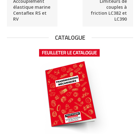
Accouplement
Limiteurs de
élastique marine
couples à
Centaflex RS et
friction LC382 et
RV
LC390
CATALOGUE