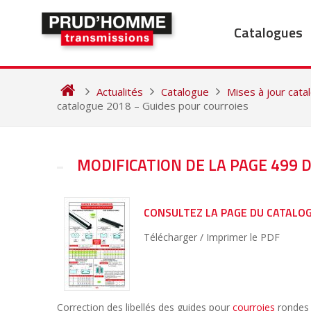
Skip
to
Catalogues
content
Actualités
Catalogue
Mises à jour cat
catalogue 2018 – Guides pour courroies
NAVIGATION
MODIFICATION DE LA PAGE 499 
DE
L’ARTICLE
CONSULTEZ LA PAGE DU CATALO
Télécharger / Imprimer le PDF
Correction des libellés des guides pour
courroies
rondes 