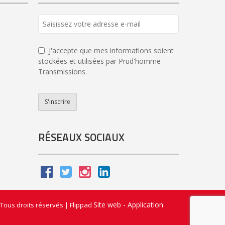
J'accepte que mes informations soient
stockées et utilisées par Prud'homme
Transmissions.
S'inscrire
Phone
Number
*
RÉSEAUX SOCIAUX
Site web - Application
Tous droits réservés
|
Flippad