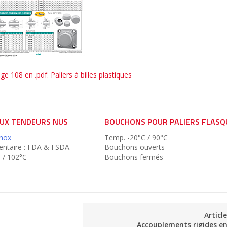
e 108 en .pdf: Paliers à billes plastiques
AUX TENDEURS NUS
BOUCHONS POUR PALIERS FLASQ
inox
Temp. -20°C / 90°C
entaire : FDA & FSDA.
Bouchons ouverts
 / 102°C
Bouchons fermés
Articl
Accouplements rigides en