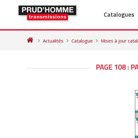
Skip
to
Catalogues
content
Actualités
Catalogue
Mises à jour cat
NAVIGATION
PAGE 108 : P
DE
L’ARTICLE