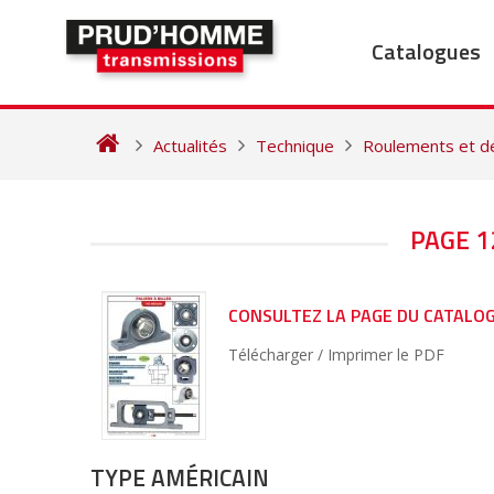
Skip
to
Catalogues
content
Actualités
Technique
Roulements et d
NAVIGATION
PAGE 1
DE
L’ARTICLE
CONSULTEZ LA PAGE DU CATALO
Télécharger / Imprimer le PDF
TYPE AMÉRICAIN