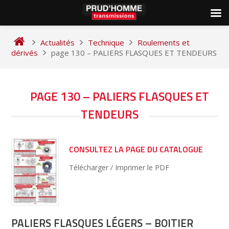
Skip
to
Actualités
Technique
Roulements et
content
dérivés
page 130 – PALIERS FLASQUES ET TENDEURS
NAVIGATION
PAGE 130 – PALIERS FLASQUES ET
DE
TENDEURS
L’ARTICLE
CONSULTEZ LA PAGE DU CATALOGUE
Télécharger / Imprimer le PDF
PALIERS FLASQUES LÉGERS – BOITIER