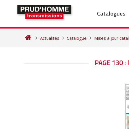
Skip
to
Catalogues
content
Actualités
Catalogue
Mises à jour cat
NAVIGATION
PAGE 130 :
DE
L’ARTICLE