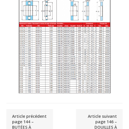
Article précédent
Article suivant
page 144 –
page 146 –
BUTÉES À
DOUILLES À