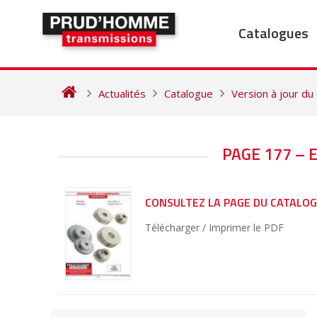
Skip
to
Catalogues
content
Actualités
Catalogue
Version à jour du
NAVIGATION
PAGE 177 –
DE
L’ARTICLE
CONSULTEZ LA PAGE DU CATALO
Télécharger / Imprimer le PDF