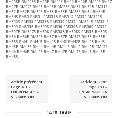
RM258B RM258S RM25B RM25S RM26 RM26B RM26S RM27
RM27B RM27S RM28 RM28B RM28S RM31 RM31B RM31S
RM32 RM32B RM32S RM33 RM33B RM33S RM34 RM34B
RM34S RM35 RM351 RM351B RM351S RM352 RM352B
RM352S RM353 RM353B RM353S RM354 RM354B RM354S
RM355 RM355B RM355S RM356 RM356B RM356S RM357
RM357B RM357S RM358 RM358B RM358S RM35B RM35S
RM36 RM36B RM36S RM37 RM37B RM37S RM38 RM38B
RM38S RM41 RM41B RM41S RM42 RM42B RM42S RM43
RM43B RM43S RM44 RM44B RM44S RM45 RM45B RM45S
RM46 RM46B RM46S RM47 RM47B RM47S RM48 RM48B
RM48S
Article précédent
Article suivant
Page 181 –
Page 183 –
ENGRENAGES À
ENGRENAGES À
VIS SANS FIN
VIS SANS FIN
CATALOGUE