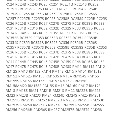
RC24 RC24B RC24S RC25 RC251 RC251B RC251S RC252
RC252B RC252S RC253 RC253B RC253S RC254 RC254B
RC254S RC255 RC255B RC255S RC256 RC256B RC256S
RC257 RC257B RC257S RC258 RC258B RC258S RC25B RC25S
RC26 RC26B RC26S RC27 RC27B RC27S RC28 RC28B RC28S
RC31 RC31B RC31S RC32 RC32B RC32S RC33 RC33B RC33S
RC34 RC34B RC34S RC35 RC351 RC351B RC351S RC352
RC352B RC352S RC353 RC353B RC353S RC354 RC354B
RC354S RC355 RC355B RC355S RC356 RC356B RC356S
RC357 RC357B RC357S RC358 RC358B RC358S RC35B RC35S
RC36 RC36B RC36S RC37 RC37B RC37S RC38 RC38B RC38S
RC41 RC41B RC41S RC42 RC42B RC42S RC43 RC43B RC43S
RC44 RC44B RC44S RC45 RC45B RC45S RC46 RC46B RC46S
RC47 RC47B RC47S RC48 RC48B RC48S RM11 RM11S RM12
RM12S RM13 RM13S RM14 RM14S RM15 RM151 RM151S
RM152 RM152S RM153 RM153S RM154 RM154S RM155
RM155S RM156 RM156S RM157 RM157S RM158
RM158AM20 RM158S RM15S RM16 RM16S RM17 RM17S
RM18 RM18S RM21 RM21B RM21S RM22 RM22B RM22S
RM23 RM23B RM23S RM24 RM24B RM24S RM25 RM251
RM251B RM251S RM252 RM252B RM252S RM253 RM253B
RM253S RM254 RM254B RM254S RM255 RM255B RM255S
RM256 RM256B RM256S RM257 RM257B RM257S RM258