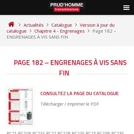
Skip
to
Actualités
Catalogue
Version à jour du
content
catalogue
Chapitre 4 - Engrenages
Page 182 –
ENGRENAGES À VIS SANS FIN
NAVIGATION
PAGE 182 – ENGRENAGES À VIS SANS
DE
FIN
L’ARTICLE
CONSULTEZ LA PAGE DU CATALOGUE
Télécharger / Imprimer le PDF
RC21 RC21B RC21S RC22 RC22B RC22S RC23 RC23B RC23S