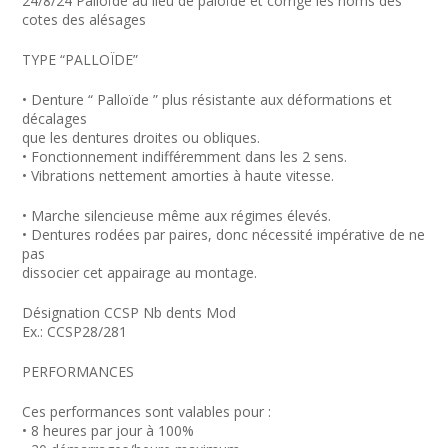
24/8/24 Palloïde au lieu de paloïde et corrigé les noms des
cotes des alésages
TYPE “PALLOÏDE”
• Denture “ Palloïde ” plus résistante aux déformations et
décalages
que les dentures droites ou obliques.
• Fonctionnement indifféremment dans les 2 sens.
• Vibrations nettement amorties à haute vitesse.
• Marche silencieuse même aux régimes élevés.
• Dentures rodées par paires, donc nécessité impérative de ne
pas
dissocier cet appairage au montage.
Désignation CCSP Nb dents Mod
Ex.: CCSP28/281
PERFORMANCES
Ces performances sont valables pour :
• 8 heures par jour à 100%