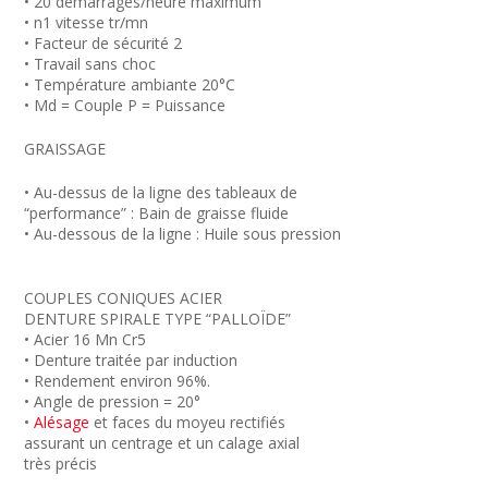
• 20 démarrages/heure maximum
• n1 vitesse tr/mn
• Facteur de sécurité 2
• Travail sans choc
• Température ambiante 20°C
• Md = Couple P = Puissance
GRAISSAGE
• Au-dessus de la ligne des tableaux de
“performance” : Bain de graisse fluide
• Au-dessous de la ligne : Huile sous pression
COUPLES CONIQUES ACIER
DENTURE SPIRALE TYPE “PALLOÏDE”
• Acier 16 Mn Cr5
• Denture traitée par induction
• Rendement environ 96%.
• Angle de pression = 20°
•
Alésage
et faces du moyeu rectifiés
assurant un centrage et un calage axial
très précis