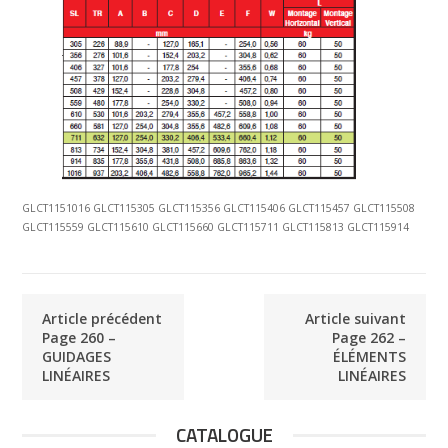
GLCT1151016 GLCT115305 GLCT115356 GLCT115406 GLCT115457 GLCT115508
GLCT115559 GLCT115610 GLCT115660 GLCT115711 GLCT115813 GLCT115914
Article précédent
Article suivant
Page 260 –
Page 262 –
GUIDAGES
ÉLÉMENTS
LINÉAIRES
LINÉAIRES
CATALOGUE