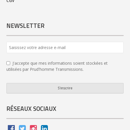
CGV
NEWSLETTER
J'accepte que mes informations soient stockées et
utilisées par Prud'homme Transmissions.
S'inscrire
Your
Website
*
RÉSEAUX SOCIAUX