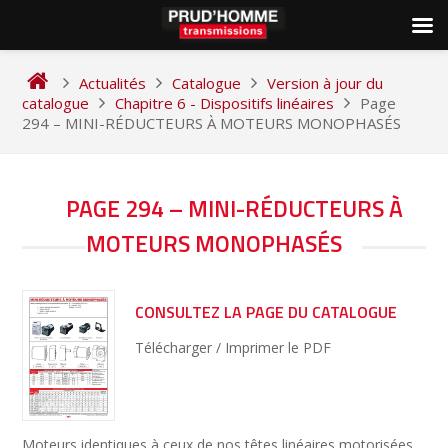
Skip
to
Actualités
Catalogue
Version à jour du
content
catalogue
Chapitre 6 - Dispositifs linéaires
Page
294 – MINI-RÉDUCTEURS À MOTEURS MONOPHASÉS
NAVIGATION
PAGE 294 – MINI-RÉDUCTEURS À
DE
MOTEURS MONOPHASÉS
L’ARTICLE
CONSULTEZ LA PAGE DU CATALOGUE
Télécharger / Imprimer le PDF
Moteurs identiques à ceux de nos têtes linéaires motorisées.