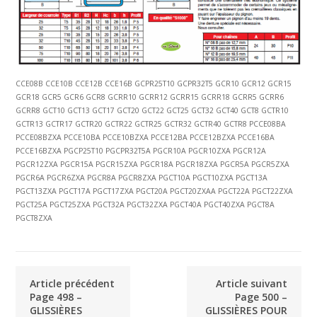
CCE08B CCE10B CCE12B CCE16B GCPR25T10 GCPR32T5 GCR10 GCR12 GCR15
GCR18 GCR5 GCR6 GCR8 GCRR10 GCRR12 GCRR15 GCRR18 GCRR5 GCRR6
GCRR8 GCT10 GCT13 GCT17 GCT20 GCT22 GCT25 GCT32 GCT40 GCT8 GCTR10
GCTR13 GCTR17 GCTR20 GCTR22 GCTR25 GCTR32 GCTR40 GCTR8 PCCE08BA
PCCE08BZXA PCCE10BA PCCE10BZXA PCCE12BA PCCE12BZXA PCCE16BA
PCCE16BZXA PGCP25T10 PGCPR32T5A PGCR10A PGCR10ZXA PGCR12A
PGCR12ZXA PGCR15A PGCR15ZXA PGCR18A PGCR18ZXA PGCR5A PGCR5ZXA
PGCR6A PGCR6ZXA PGCR8A PGCR8ZXA PGCT10A PGCT10ZXA PGCT13A
PGCT13ZXA PGCT17A PGCT17ZXA PGCT20A PGCT20ZXAA PGCT22A PGCT22ZXA
PGCT25A PGCT25ZXA PGCT32A PGCT32ZXA PGCT40A PGCT40ZXA PGCT8A
PGCT8ZXA
Article précédent
Article suivant
Page 498 –
Page 500 –
GLISSIÈRES
GLISSIÈRES POUR