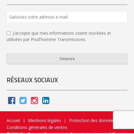
J'accepte que mes informations soient stockées et
utilisées par Prud'homme Transmissions.
S'inscrire
Website
URL
*
RÉSEAUX SOCIAUX
Accueil
Mentions légales
Protection des données
|
|
|
Conditions générales de ventes
© 2026 Prud’homme Transmission. Tous droits réservés
|
Flippad