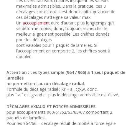
Les divers tableaux ci-après indiquent les valeurs
maximales admissibles. Dans la pratique, ces 3
décalages coexistent. Il est donc capital qu’aucun de
ces décalages n’atteigne sa valeur max.
Un
accouplement
dure d’autant plus longtemps qu’il
se déforme moins, donc, toujours rechercher le
meilleur alignement possible. Les chiffres donnés
pour les décalages
sont valables pour 1 paquet de lamelles. Si
l’accouplement en comporte 2, les chiffres sont à
doubler.
Attention : Les types simple (964 / 966) à 1 seul paquet de
lamelles
ne permettent aucun décalage radial.
Formule du décalage radial : Kr = a . tgkw, donc,
plus “ a ” est grand et plus le décalage admissible est élevé.
DÉCALAGES AXIAUX ET FORCES ADMISSIBLES
pour accouplements 960/61/62/63/65/67 comportant 2
paquets de lamelles.
Pour les 964/66 = décalage réduit de moitié à force égale