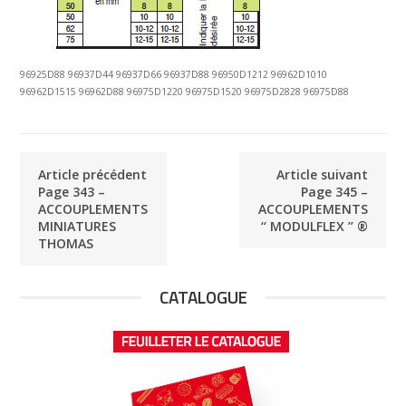
96925D88 96937D44 96937D66 96937D88 96950D1212 96962D1010
96962D1515 96962D88 96975D1220 96975D1520 96975D2828 96975D88
Article précédent
Article suivant
Page 343 –
Page 345 –
ACCOUPLEMENTS
ACCOUPLEMENTS
MINIATURES
‘‘ MODULFLEX ’’ ®
THOMAS
CATALOGUE