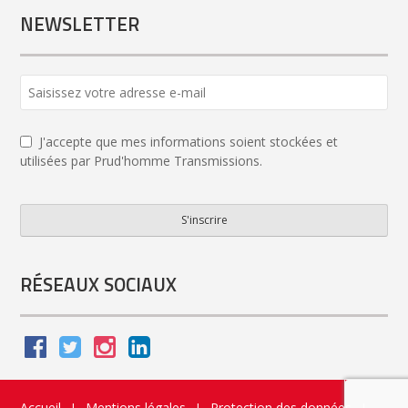
NEWSLETTER
J'accepte que mes informations soient stockées et
utilisées par Prud'homme Transmissions.
S'inscrire
Website
URL
*
RÉSEAUX SOCIAUX
Accueil
Mentions légales
Protection des données