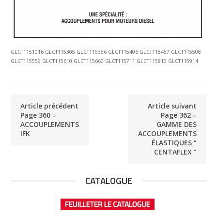
GLCT1151016 GLCT115305 GLCT115356 GLCT115406 GLCT115457 GLCT115508
GLCT115559 GLCT115610 GLCT115660 GLCT115711 GLCT115813 GLCT115914
Article précédent
Article suivant
Page 360 –
Page 362 –
ACCOUPLEMENTS
GAMME DES
IFK
ACCOUPLEMENTS
ÉLASTIQUES “
CENTAFLEX ”
CATALOGUE