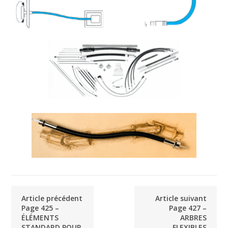
Article précédent
Article suivant
Page 425 –
Page 427 –
ÉLÉMENTS
ARBRES
STANDARD POUR
FLEXIBLES