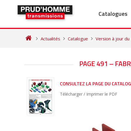
Skip
to
Catalogues
content
Actualités
Catalogue
Version à jour du
NAVIGATION
PAGE 491 – FABR
DE
L’ARTICLE
CONSULTEZ LA PAGE DU CATALO
Télécharger / Imprimer le PDF