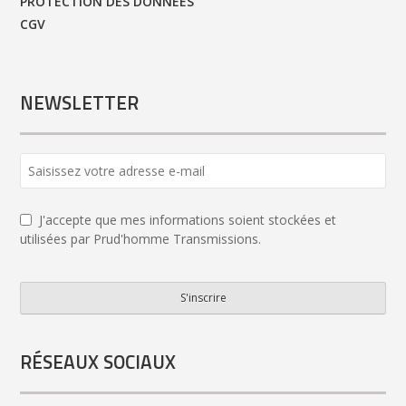
PROTECTION DES DONNÉES
CGV
NEWSLETTER
J'accepte que mes informations soient stockées et
utilisées par Prud'homme Transmissions.
S'inscrire
Your
Website
*
RÉSEAUX SOCIAUX