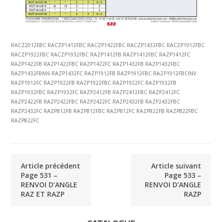
RACZ2012FBC RACZP1412FBC RACZP1422FBC RACZP1432FBC RACZP1912FBC
RACZP1922FBC RACZP1932FBC RAZP1412FB RAZP1412FBC RAZP1412FC
RAZP1422FB RAZP1422FBC RAZP1422FC RAZP1432FB RAZP1432FBC
RAZP1432FBM6 RAZP1432FC RAZP1912FB RAZP1912FBC RAZP1912FBCINV
RAZP1912FC RAZP1922FB RAZP1922FBC RAZP1922FC RAZP1932FB
RAZP1932FBC RAZP1932FC RAZP2412FB RAZP2412FBC RAZP2412FC
RAZP2422FB RAZP2422FBC RAZP2422FC RAZP2432FB RAZP2432FBC
RAZP2432FC RAZP812FB RAZP812FBC RAZP812FC RAZP822FB RAZP822FBC
RAZP822FC
Article précédent
Article suivant
Page 531 –
Page 533 –
RENVOI D’ANGLE
RENVOI D’ANGLE
RAZ ET RAZP
RAZP