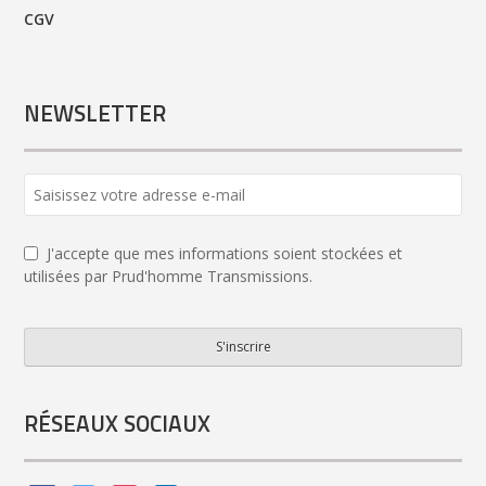
CGV
NEWSLETTER
J'accepte que mes informations soient stockées et
utilisées par Prud'homme Transmissions.
S'inscrire
Email
Address
*
RÉSEAUX SOCIAUX