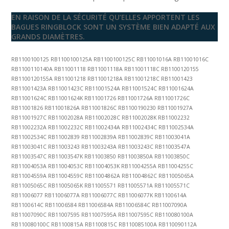
EN RAISON DE LA SÉCURITÉ QU’ELLES APPORTENT LES
BAGUES RINGBLOCK SONT UN SYSTÈME BIEN ADAPTÉ AUX
GRANDS DIAMÈTRES.
RB1100100125 RB1100100125A RB1100100125C RB11001016A RB11001016C
RB1100110140A RB11001118 RB11001118A RB11001118C RB1100120155
RB1100120155A RB11001218 RB11001218A RB11001218C RB11001423
RB11001423A RB11001423C RB11001524A RB11001524C RB11001624A
RB11001624C RB11001624K RB11001726 RB11001726A RB11001726C
RB11001826 RB11001826A RB11001826C RB1100190230 RB11001927A
RB11001927C RB11002028A RB11002028C RB11002028K RB11002232
RB11002232A RB11002232C RB11002434A RB11002434C RB11002534A
RB11002534C RB11002839 RB11002839A RB11002839C RB11003041A
RB11003041C RB11003243 RB11003243A RB11003243C RB11003547A
RB11003547C RB11003547K RB11003850 RB11003850A RB11003850C
RB11004053A RB11004053C RB11004053K RB11004255A RB11004255C
RB11004559A RB11004559C RB11004862A RB11004862C RB11005065A
RB11005065C RB11005065K RB11005571 RB11005571A RB11005571C
RB11006077 RB11006077A RB11006077C RB11006077K RB1100614A
RB1100614C RB11006584 RB11006584A RB11006584C RB11007090A
RB11007090C RB11007595 RB11007595A RB11007595C RB110080100A
RB110080100C RB1100815A RB1100815C RB110085100A RB110090112A