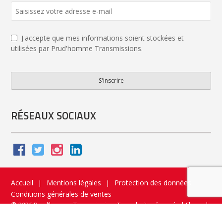
J'accepte que mes informations soient stockées et
utilisées par Prud'homme Transmissions.
S'inscrire
Your
Website
*
RÉSEAUX SOCIAUX
Accueil
Mentions légales
Protection des données
|
|
|
Conditions générales de ventes
© 2026 Prud’homme Transmission. Tous droits réservés
|
Flippad
Site web - Application catalogue interactif