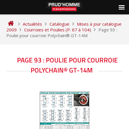
Skip
to
Actualités
Catalogue
Mises à jour catalogue
content
2009
Courroies et Poulies (P. 67 à 104)
Page 93 :
Poulie pour courroie Polychain® GT-14M
NAVIGATION
PAGE 93 : POULIE POUR COURROIE
DE
POLYCHAIN® GT-14M
L’ARTICLE