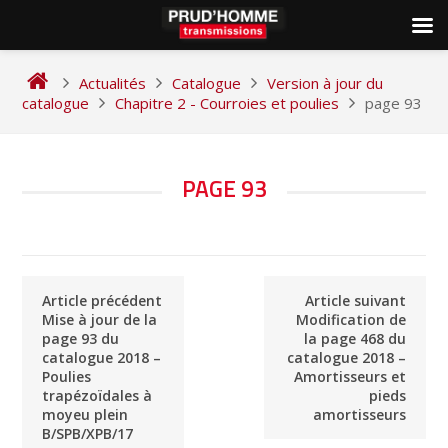
Skip
to
Actualités
Catalogue
Version à jour du
content
catalogue
Chapitre 2 - Courroies et poulies
page 93
NAVIGATION
PAGE 93
DE
L’ARTICLE
Article précédent
Article suivant
Mise à jour de la
Modification de
page 93 du
la page 468 du
catalogue 2018 –
catalogue 2018 –
Poulies
Amortisseurs et
trapézoïdales à
pieds
moyeu plein
amortisseurs
B/SPB/XPB/17