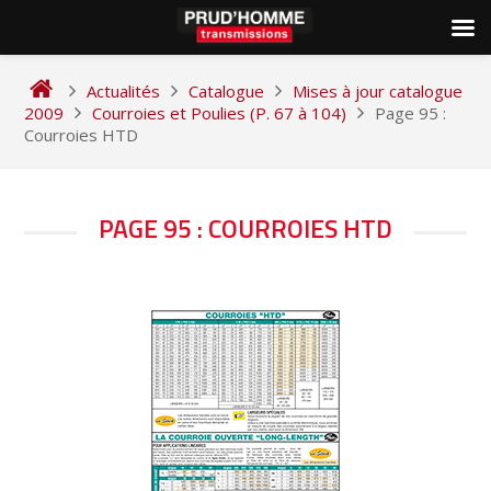
Skip
to
Actualités
Catalogue
Mises à jour catalogue
content
2009
Courroies et Poulies (P. 67 à 104)
Page 95 :
Courroies HTD
NAVIGATION
PAGE 95 : COURROIES HTD
DE
L’ARTICLE