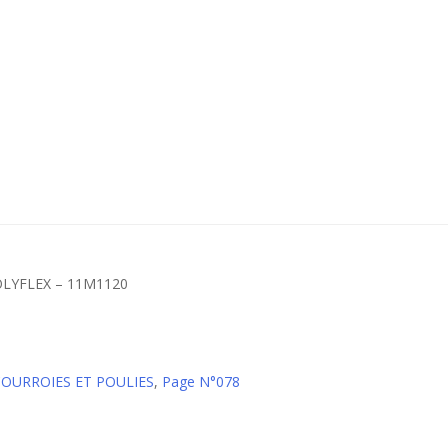
POLYFLEX – 11M1120
 COURROIES ET POULIES
,
Page N°078