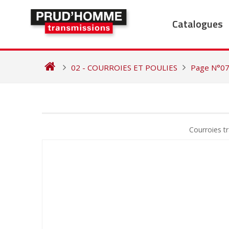
Skip
to
Catalogues
content
02 - COURROIES ET POULIES
Page N°0
NAVIGATION
DE
Courroies 
L’ARTICLE