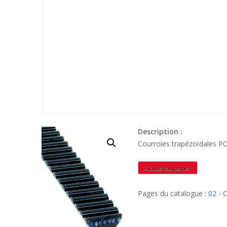
Description :
Courroies trapézoïdales 
quantité
Ajouter au panier
de
11M1120
Pages du catalogue :
02 -