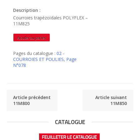
Description :
Courroies trapézoïdales POLYFLEX –
11M825
quantité
Ajouter au panier
de
11M825
Pages du catalogue :
02 -
COURROIES ET POULIES
,
Page
N°078
Article précédent
Article suivant
11M800
11M850
CATALOGUE