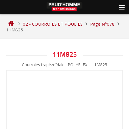
Skip
to
02 - COURROIES ET POULIES
Page N°078
content
11M825
NAVIGATION
11M825
DE
Courroies trapézoïdales POLYFLEX – 11M825
L’ARTICLE