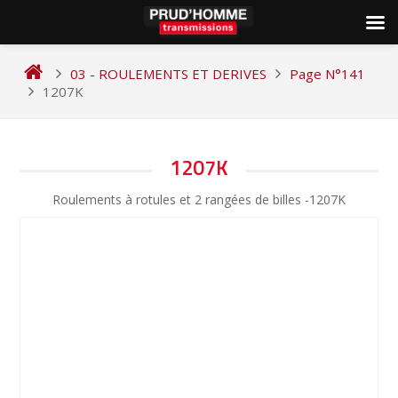
Skip
to
03 - ROULEMENTS ET DERIVES
Page N°141
content
1207K
NAVIGATION
1207K
DE
Roulements à rotules et 2 rangées de billes -1207K
L’ARTICLE