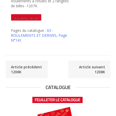
Roulements à rotules et 2 rangées
de billes -1207K
quantité
Ajouter au panier
de
1207K
Pages du catalogue :
03 -
ROULEMENTS ET DERIVES
,
Page
N°141
Article précédent
Article suivant
1206K
1208K
CATALOGUE