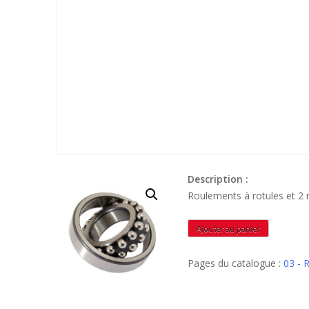
Description :
Roulements à rotules et 2 
quantité
Ajouter au panier
de
1322K
Pages du catalogue :
03 -