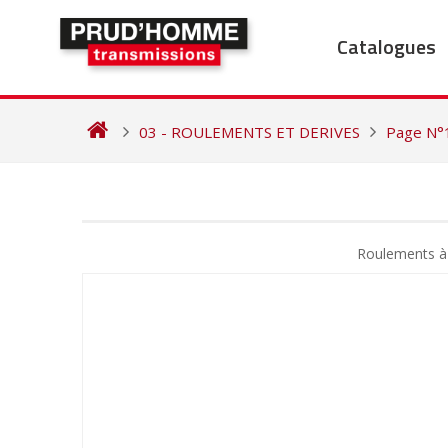
Skip
to
Catalogues
content
03 - ROULEMENTS ET DERIVES
Page N°
NAVIGATION
DE
Roulements à 
L’ARTICLE