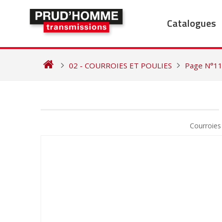
Skip
to
Catalogues
content
02 - COURROIES ET POULIES
Page N°1
NAVIGATION
DE
Courroie
L’ARTICLE