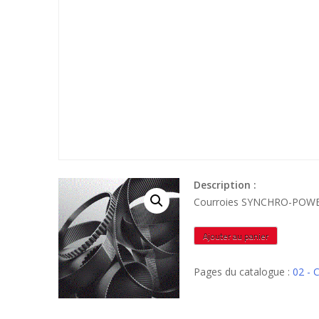
Description :
quantité
Ajouter au panier
de
1540XH200
Pages du catalogue :
02 -