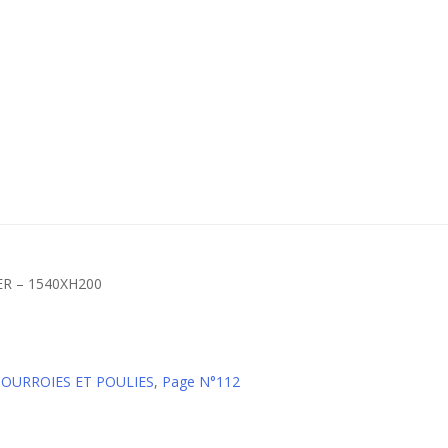
Courroies SYNCHRO-POWER – 1540XH200
 COURROIES ET POULIES
,
Page N°112