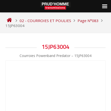
Skip
to
02 - COURROIES ET POULIES
Page N°083
content
15JP63004
NAVIGATION
15JP63004
DE
Courroies Powenband Predator – 15JP63004
L’ARTICLE