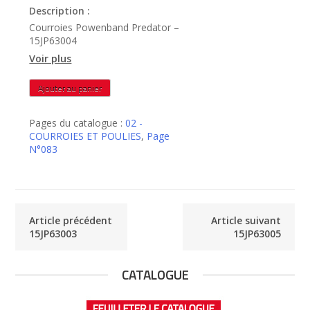
Description :
Courroies Powenband Predator –
15JP63004
Voir plus
quantité
Ajouter au panier
de
15JP63004
Pages du catalogue :
02 -
COURROIES ET POULIES
,
Page
N°083
Article précédent
Article suivant
15JP63003
15JP63005
CATALOGUE