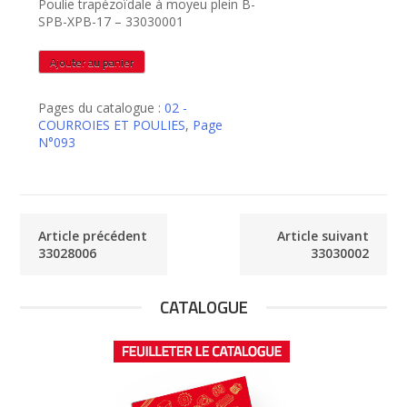
Poulie trapézoïdale à moyeu plein B-
SPB-XPB-17 – 33030001
quantité
Ajouter au panier
de
33030001
Pages du catalogue :
02 -
COURROIES ET POULIES
,
Page
N°093
Article précédent
Article suivant
33028006
33030002
CATALOGUE