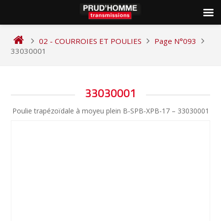
Skip
to
02 - COURROIES ET POULIES
Page N°093
content
33030001
NAVIGATION
33030001
DE
Poulie trapézoïdale à moyeu plein B-SPB-XPB-17 – 33030001
L’ARTICLE