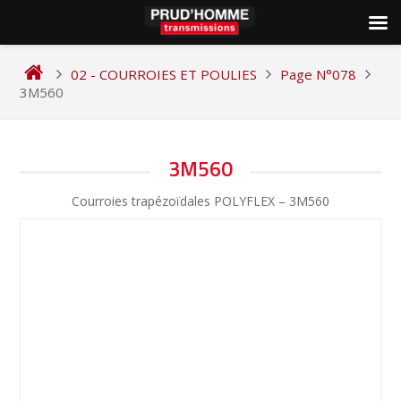
Skip
to
02 - COURROIES ET POULIES
Page N°078
content
3M560
NAVIGATION
3M560
DE
Courroies trapézoïdales POLYFLEX – 3M560
L’ARTICLE