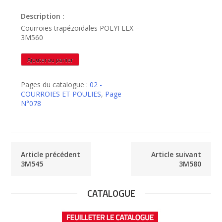
Description :
Courroies trapézoïdales POLYFLEX –
3M560
quantité
Ajouter au panier
de
3M560
Pages du catalogue :
02 -
COURROIES ET POULIES
,
Page
N°078
Article précédent
Article suivant
3M545
3M580
CATALOGUE