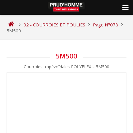
Skip
to
02 - COURROIES ET POULIES
Page N°078
content
5M500
NAVIGATION
5M500
DE
Courroies trapézoïdales POLYFLEX – 5M500
L’ARTICLE